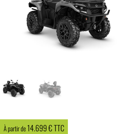
14.699
€
TTC